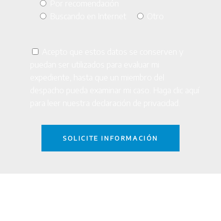
Por recomendación
Buscando en Internet
Otro
Acepto que estos datos se conserven y
puedan ser utilizados para evaluar mi
expediente, hasta que un miembro del
despacho pueda examinar mi caso. Haga clic
aquí
para leer nuestra declaración de privacidad.