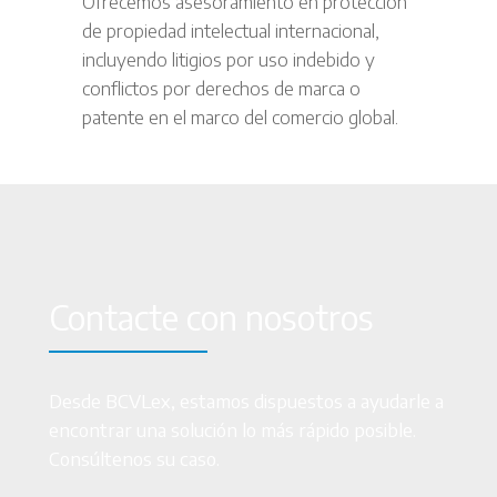
Ofrecemos asesoramiento en protección
de propiedad intelectual internacional,
incluyendo litigios por uso indebido y
conflictos por derechos de marca o
patente en el marco del comercio global.
Contacte con nosotros
Desde BCVLex, estamos dispuestos a ayudarle a
encontrar una solución lo más rápido posible.
Consúltenos su caso.