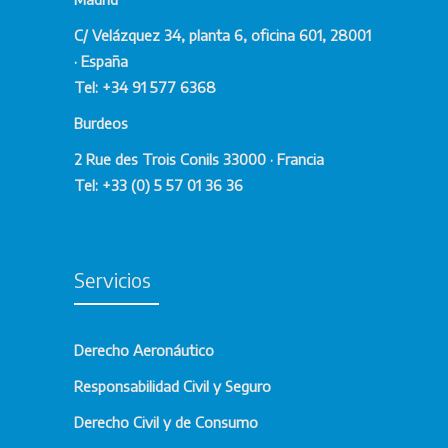
multinacionales y ante desafíos normativos
diversos.
C/ Velázquez 34, planta 6, oficina 601, 28001
· España
Desde la
recuperación de deudas
Tel: +34 91 577 6368
internacionales
hasta litigios por
incumplimiento contractual, diseñamos
Burdeos
estrategias que protegen los intereses de
2 Rue des Trois Conils 33000 · Francia
nuestros clientes y garantizan resultados
Tel: +33 (0) 5 57 01 36 36
sostenibles en cualquier jurisdicción.
Soluciones a Medida para
Conflictos Comerciales
Servicios
Cada conflicto tiene sus propias
Derecho Aeronáutico
particularidades. Por eso, ofrecemos un
enfoque legal adaptado a las normativas
Responsabilidad Civil y Seguro
locales e internacionales. Entre nuestros
Derecho Civil y de Consumo
servicios más destacados se incluyen: