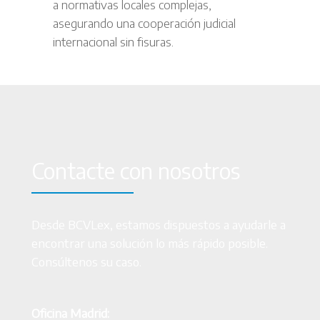
a normativas locales complejas,
asegurando una cooperación judicial
internacional sin fisuras.
Contacte con nosotros
Desde BCVLex, estamos dispuestos a ayudarle a
encontrar una solución lo más rápido posible.
Consúltenos su caso.
Oficina Madrid: