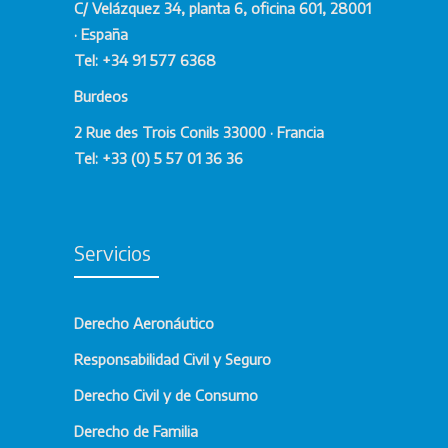
íntegras frente a multinacionales o entidades
C/ Velázquez 34, planta 6, oficina 601, 28001
bancarias.
· España
Tel: +34 91 577 6368
Desde
macrodemandas por cláusulas
abusivas
hasta
procedimientos judiciales
Burdeos
masivos por daños económicos o
2 Rue des Trois Conils 33000 · Francia
patrimoniales
, combinamos solvencia técnica
Tel: +33 (0) 5 57 01 36 36
y solidez argumental para defender los
intereses de los consumidores en cualquier
tribunal.
Servicios
Estrategias Procesales de
Litigación en Masa
Derecho Aeronáutico
Cada daño generalizado presenta
Responsabilidad Civil y Seguro
complejidades técnicas que exigen un análisis
Derecho Civil y de Consumo
pericial coordinado y una dirección letrada
Derecho de Familia
unificada. Nuestras actuaciones comprenden: