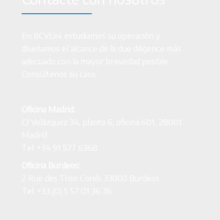
En BCVLex estudiamos su operación y
diseñamos el alcance de la due diligence más
adecuado con la mayor brevedad posible.
Consúltenos su caso.
Oficina Madrid:
C/ Velázquez 34, planta 6, oficina 601, 28001
Madrid
Tel: +34 91 577 6368
Oficina Burdeos:
2 Rue des Trois Conils 33000 Burdeos
Tel: +33 (0) 5 57 01 36 36