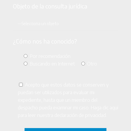
Objeto de la consulta jurídica
¿Cómo nos ha conocido?
Por recomendación
Buscando en Internet
Otro
Acepto que estos datos se conserven y
puedan ser utilizados para evaluar mi
expediente, hasta que un miembro del
despacho pueda examinar mi caso. Haga clic
aquí
para leer nuestra declaración de privacidad.