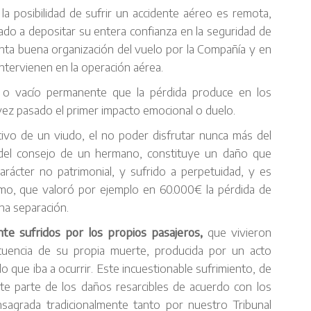
la posibilidad de sufrir un accidente aéreo es remota,
ado a depositar su entera confianza en la seguridad de
unta buena organización del vuelo por la Compañía y en
intervienen en la operación aérea.
o vacío permanente que la pérdida produce en los
 vez pasado el primer impacto emocional o duelo.
ctivo de un viudo, el no poder disfrutar nunca más del
 del consejo de un hermano, constituye un daño que
carácter no patrimonial, y sufrido a perpetuidad, y es
emo, que valoró por ejemplo en 60.000€ la pérdida de
na separación.
nte sufridos por los propios pasajeros,
que vivieron
ecuencia de su propia muerte, producida por un acto
o que iba a ocurrir. Este incuestionable sufrimiento, de
nte parte de los daños resarcibles de acuerdo con los
sagrada tradicionalmente tanto por nuestro Tribunal