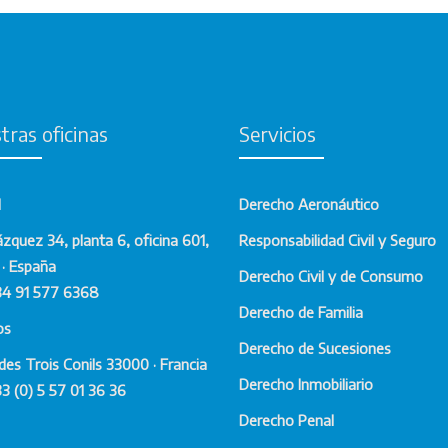
tras oficinas
Servicios
d
Derecho Aeronáutico
ázquez 34, planta 6, oficina 601,
Responsabilidad Civil y Seguro
· España
Derecho Civil y de Consumo
34 91 577 6368
Derecho de Familia
os
Derecho de Sucesiones
des Trois Conils 33000 · Francia
Derecho Inmobiliario
33 (0) 5 57 01 36 36
Derecho Penal