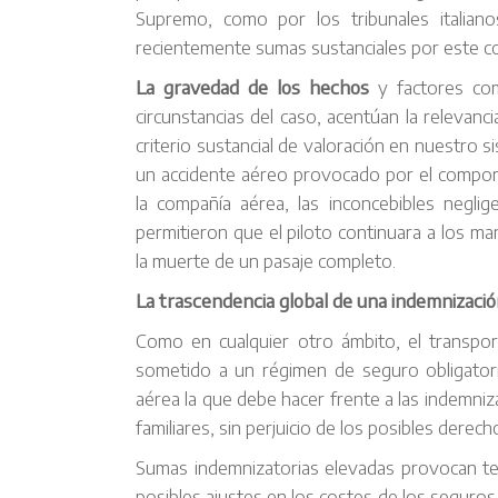
Supremo, como por los tribunales italian
recientemente sumas sustanciales por este c
La gravedad de los hechos
y factores como
circunstancias del caso, acentúan la relevanc
criterio sustancial de valoración en nuestro s
un accidente aéreo provocado por el compo
la compañía aérea, las inconcebibles negl
permitieron que el piloto continuara a los m
la muerte de un pasaje completo.
La trascendencia global de una indemnización
Como en cualquier otro ámbito, el transpor
sometido a un régimen de seguro obligator
aérea la que debe hacer frente a las indemniz
familiares, sin perjuicio de los posibles derec
Sumas indemnizatorias elevadas provocan te
posibles ajustes en los costes de los seguros 