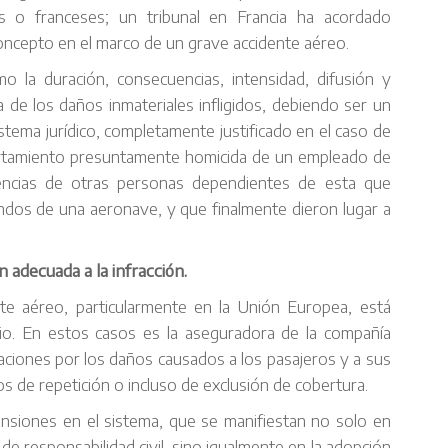
os o franceses; un tribunal en Francia ha acordado
oncepto en el marco de un grave accidente aéreo.
 la duración, consecuencias, intensidad, difusión y
ia de los daños inmateriales infligidos, debiendo ser un
istema jurídico, completamente justificado en el caso de
rtamiento presuntamente homicida de un empleado de
igencias de otras personas dependientes de esta que
andos de una aeronave, y que finalmente dieron lugar a
 adecuada a la infracción.
te aéreo, particularmente en la Unión Europea, está
io. En estos casos es la aseguradora de la compañía
aciones por los daños causados a los pasajeros y a sus
hos de repetición o incluso de exclusión de cobertura.
nsiones en el sistema, que se manifiestan no solo en
de responsabilidad civil, sino igualmente en la adopción