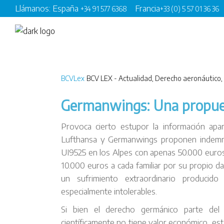
Llámanos: España
Francia
+34 91 577 6368
+33 (0) 5 57 01 36 36
BCVLex
BCV LEX - Actualidad
,
Derecho aeronáutico
,
Germanwings: Una propues
Provoca cierto estupor la información apa
Lufthansa y Germanwings proponen indemniz
UI9525 en los Alpes con apenas 50.000 euros
10.000 euros a cada familiar por su propio d
un sufrimiento extraordinario producido
especialmente intolerables.
Si bien el derecho germánico parte del 
científicamente no tiene valor económico, est