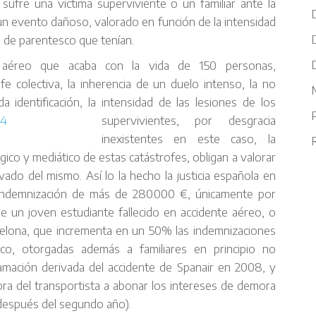
sufre una víctima superviviente o un familiar ante la
un evento dañoso, valorado en función de la intensidad
n de parentesco que tenían.
e aéreo que acaba con la vida de 150 personas,
fe colectiva, la inherencia de un duelo intenso, la no
M
 identificación, la intensidad d
e las lesiones de los
supervivientes, por desgracia
inexistentes en este caso, la
R
gico y mediático de estas catástrofes, obligan a valorar
vado del mismo. Así lo la hecho la justicia española en
indemnización de más de 280.000 €, únicamente por
e un joven estudiante fallecido en accidente aéreo, o
elona, que incrementa en un 50% las indemnizaciones
ico, otorgadas además a familiares en principio no
amación derivada del accidente de Spanair en 2008, y
a del transportista a abonar los intereses de demora
después del segundo año).