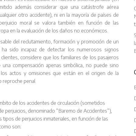
ermitido además considerar que una catástrofe aérea
C
alquier otro accidente), ni en la mayoría de países de
N
erjuicio moral se valora también en función de las
t
Europa en la evaluación de los daños no económicos.
S
sable del reclutamiento, formación y promoción de un
l
e ha sido incapaz de detectar los numerosos signos
clientes, considere que los familiares de los pasajeros
 una compensación apenas simbólica, no puede sino
 los actos y omisiones que están en el origen de la
o reproche penal.
mbito de los accidentes de circulación (sometidos
 de perjuicios, denominado “Baremo de Accidentes”),
os tipos de perjuicios inmateriales, en función de las
 como son: