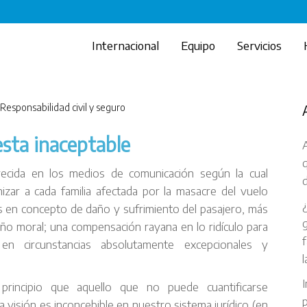
Internacional
Equipo
Servicios
Responsabilidad civil y seguro
ta inaceptable
A
recida en los medios de comunicación según la cual
d
ar a cada familia afectada por la masacre del vuelo
 en concepto de daño y sufrimiento del pasajero, más
g
año moral; una compensación rayana en lo ridículo para
f
 en circunstancias absolutamente excepcionales y
l
I
principio que aquello que no puede cuantificarse
p
a visión es inconcebible en nuestro sistema jurídico (en