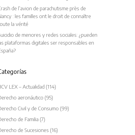
rash de l’avion de parachutisme près de
ancy : les familles ont le droit de connaître
oute la vérité
uicidio de menores y redes sociales: ¿pueden
as plataformas digitales ser responsables en
España?
Categorías
BCV LEX – Actualidad
(114)
Derecho aeronáutico
(95)
Derecho Civil y de Consumo
(99)
Derecho de Familia
(7)
Derecho de Sucesiones
(16)