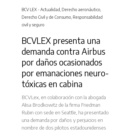
BCV LEX - Actualidad
,
Derecho aeronáutico
,
Derecho Civil y de Consumo
,
Responsabilidad
civil y seguro
BCVLEX presenta una
demanda contra Airbus
por daños ocasionados
por emanaciones neuro-
tóxicas en cabina
BCVLex, en colaboración con la abogada
Alisa Brodkowitz de la firma Friedman
Rubin con sede en Seattle, ha presentado
una demanda por daños y perjuicios en
nombre de dos pilotos estadounidenses