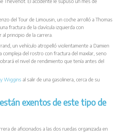
me Thévenot. El accidente le supuso un mes de
enzo del Tour de Limousin, un coche arrolló a Thomas
na fractura de la clavícula izquierda con
l principio de la carrera.
rrand, un vehículo atropelló violentamente a Damien
a compleja del rostro con fractura del maxilar, seno
obrará el nivel de rendimiento que tenía antes del
ey Wiggins
al salir de una gasolinera, cerca de su
están exentos de este tipo de
carrera de aficionados a las dos ruedas organizada en