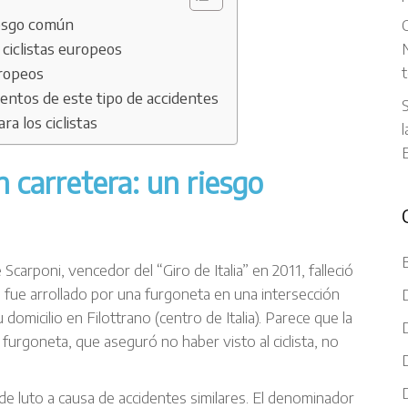
riesgo común
C
 ciclistas europeos
N
t
uropeos
entos de este tipo de accidentes
S
ra los ciclistas
l
n carretera: un riesgo
ele Scarponi, vencedor del “Giro de Italia” en 2011, falleció
e fue arrollado por una furgoneta en una intersección
micilio en Filottrano (centro de Italia). Parece que la
 furgoneta, que aseguró no haber visto al ciclista, no
de luto a causa de accidentes similares. El denominador