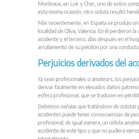
Monteaux, en Loir y Cher, uno de estos compet
esta misma ocasión, otro ciclista resultó herid
Más recientemente, en España se produjo un t
localidad de Oliva, Valencia. En él perdieron la
accidente y el tercero, días después en el hosp
arrollamiento de su pelotón por una conductor
Perjuicios derivados del acc
Ya sean profesionales o amateurs, los perjuic
derivar fácilmente en elevados daños patrimoni
esfera profesional, que se traducen en pérdid
Debemos señalar que tratándose de ciclistas pr
accidentes puede tener consecuencias de pes
profesional; de igual manera, un ciclista amat
accidente de este tipo y que no pudiera ejer
integralmente.