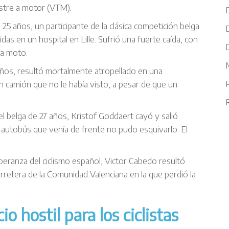
estre a motor (VTM).
e 25 años, un participante de la clásica competición belga
as en un hospital en Lille. Sufrió una fuerte caída, con
na moto.
M
ños, resultó mortalmente atropellado en una
n camión que no le había visto, a pesar de que un
R
el belga de 27 años, Kristof Goddaert cayó y salió
n autobús que venía de frente no pudo esquivarlo. El
speranza del ciclismo español, Victor Cabedo resultó
arretera de la Comunidad Valenciana en la que perdió la
o hostil para los ciclistas