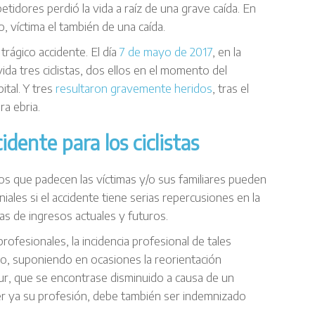
idores perdió la vida a raíz de una grave caída. En
o, víctima el también de una caída.
rágico accidente. El día
7 de mayo de 2017
, en la
 vida tres ciclistas, dos ellos en el momento del
ital. Y tres
resultaron gravemente heridos
, tras el
a ebria.
idente para los ciclistas
ios que padecen las víctimas y/o sus familiares pueden
ales si el accidente tiene serias repercusiones en la
as de ingresos actuales y futuros.
ofesionales, la incidencia profesional de tales
o, suponiendo en ocasiones la reorientación
eur, que se encontrase disminuido a causa de un
cer ya su profesión, debe también ser indemnizado