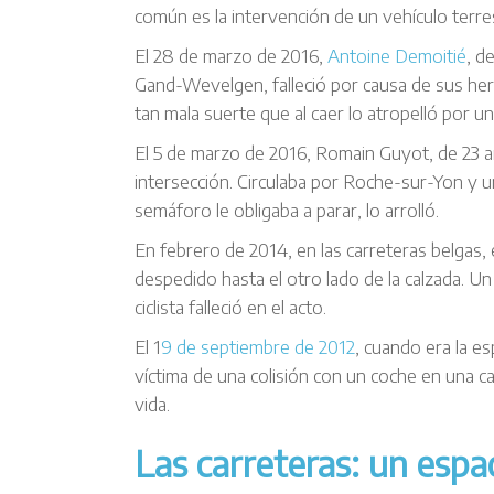
común es la intervención de un vehículo terr
El 28 de marzo de 2016,
Antoine Demoitié
, d
Gand-Wevelgen, falleció por causa de sus herid
tan mala suerte que al caer lo atropelló por u
El 5 de marzo de 2016, Romain Guyot, de 23 a
intersección. Circulaba por Roche-sur-Yon y u
semáforo le obligaba a parar, lo arrolló.
En febrero de 2014, en las carreteras belgas, 
despedido hasta el otro lado de la calzada. U
ciclista falleció en el acto.
El 1
9 de septiembre de 2012
, cuando era la e
víctima de una colisión con un coche en una c
vida.
Las carreteras: un espaci