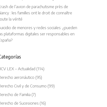
rash de l’avion de parachutisme près de
ancy : les familles ont le droit de connaître
oute la vérité
uicidio de menores y redes sociales: ¿pueden
as plataformas digitales ser responsables en
España?
Categorías
BCV LEX – Actualidad
(114)
Derecho aeronáutico
(95)
Derecho Civil y de Consumo
(99)
Derecho de Familia
(7)
Derecho de Sucesiones
(16)