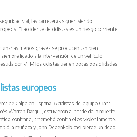
seguridad vial, las carreteras siguen siendo
uropeos. El accidente de ciclistas es un riesgo corriente
 humanas menos graves se producen también
i siempre ligado a la intervención de un vehículo
stida por VTM los ciclistas tienen pocas posibilidades
clistas europeos
rca de Calpe en España, 6 ciclistas del equipo Giant,
ncés Warren Barguil, estuvieron al borde de la muerte.
tido contrario, arremetió contra ellos violentamente.
ompió la muñeca y John Degenkolb casi pierde un dedo.