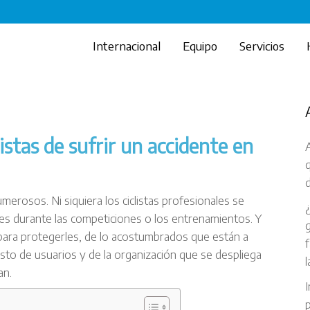
Internacional
Equipo
Servicios
listas de sufrir un accidente en
A
d
merosos. Ni siquiera los ciclistas profesionales se
les durante las competiciones o los entrenamientos. Y
g
 para protegerles, de lo acostumbrados que están a
f
esto de usuarios y de la organización que se despliega
l
an.
I
p