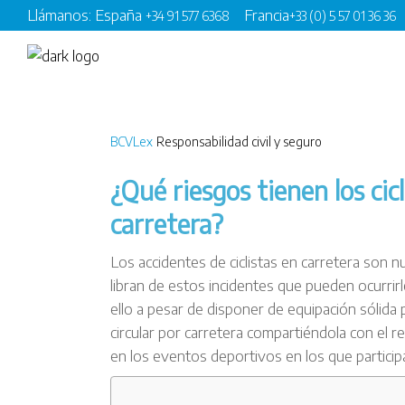
Llámanos: España
Francia
+34 91 577 6368
+33 (0) 5 57 01 36 36
BCVLex
Responsabilidad civil y seguro
¿Qué riesgos tienen los cic
carretera?
Los accidentes de ciclistas en carretera son nu
libran de estos incidentes que pueden ocurrir
ello a pesar de disponer de equipación sólida
circular por carretera compartiéndola con el r
en los eventos deportivos en los que particip