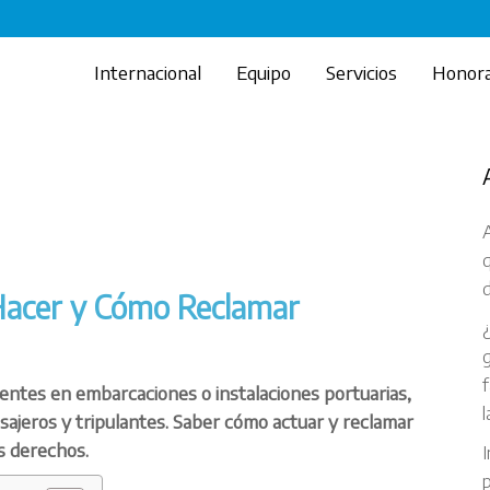
Internacional
Equipo
Servicios
Honora
A
d
Hacer y Cómo Reclamar
g
f
dentes en embarcaciones o instalaciones portuarias,
l
ajeros y tripulantes. Saber cómo actuar y reclamar
s derechos.
I
p