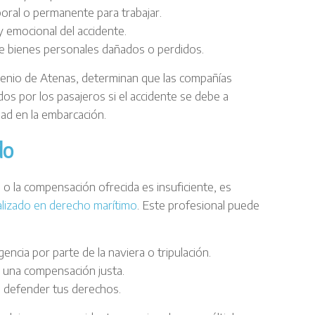
poral o permanente para trabajar.
 y emocional del accidente.
 de bienes personales dañados o perdidos.
venio de Atenas, determinan que las compañías
os por los pasajeros si el accidente se debe a
idad en la embarcación.
do
 o la compensación ofrecida es insuficiente, es
lizado en derecho marítimo
. Este profesional puede
gencia por parte de la naviera o tripulación.
r una compensación justa.
ra defender tus derechos.