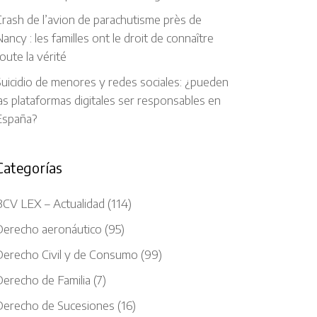
rash de l’avion de parachutisme près de
ancy : les familles ont le droit de connaître
oute la vérité
uicidio de menores y redes sociales: ¿pueden
as plataformas digitales ser responsables en
España?
Categorías
BCV LEX – Actualidad
(114)
Derecho aeronáutico
(95)
Derecho Civil y de Consumo
(99)
Derecho de Familia
(7)
Derecho de Sucesiones
(16)