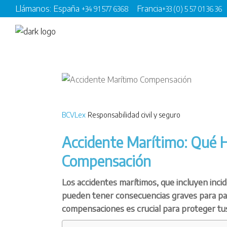
Llámanos: España
Francia
+34 91 577 6368
+33 (0) 5 57 01 36 36
BCVLex
Responsabilidad civil y seguro
Accidente Marítimo: Qué 
Compensación
Los accidentes marítimos, que incluyen inci
pueden tener consecuencias graves para pas
compensaciones es crucial para proteger tu