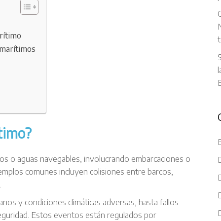
C
N
rítimo
t
 marítimos
S
l
timo?
rtos o aguas navegables, involucrando embarcaciones o
jemplos comunes incluyen colisiones entre barcos,
.
os y condiciones climáticas adversas, hasta fallos
eguridad. Estos eventos están regulados por