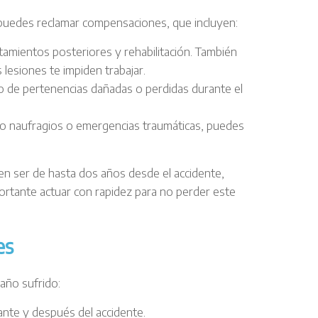
, puedes reclamar compensaciones, que incluyen:
tamientos posteriores y rehabilitación. También
 lesiones te impiden trabajar.
o de pertenencias dañadas o perdidas durante el
mo naufragios o emergencias traumáticas, puedes
en ser de hasta dos años desde el accidente,
portante actuar con rapidez para no perder este
es
año sufrido:
ante y después del accidente.