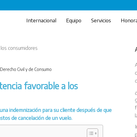
Internacional
Equipo
Servicios
Honora
A
Derecho Civil y de Consumo
d
tencia favorable a los
g
f
una indemnización para su cliente después de que
l
stos de cancelación de un vuelo.
I
p