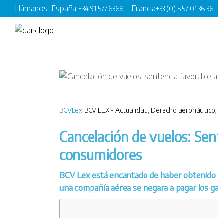
Llámanos: España
Francia
+34 91 577 6368
+33 (0) 5 57 01 36 36
BCVLex
BCV LEX - Actualidad
,
Derecho aeronáutico
,
Cancelación de vuelos: Sen
consumidores
BCV Lex está encantado de haber obtenido 
una compañía aérea se negara a pagar los ga