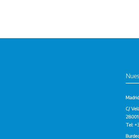
Nues
Madri
C/ Vel
28001 
Tel: +
Burde