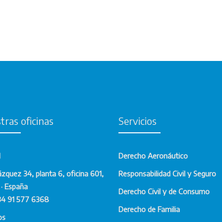
tras oficinas
Servicios
d
Derecho Aeronáutico
ázquez 34, planta 6, oficina 601,
Responsabilidad Civil y Seguro
· España
Derecho Civil y de Consumo
34 91 577 6368
Derecho de Familia
os