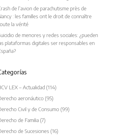
rash de l’avion de parachutisme près de
ancy : les familles ont le droit de connaître
oute la vérité
uicidio de menores y redes sociales: ¿pueden
as plataformas digitales ser responsables en
España?
Categorías
BCV LEX – Actualidad
(114)
Derecho aeronáutico
(95)
Derecho Civil y de Consumo
(99)
Derecho de Familia
(7)
Derecho de Sucesiones
(16)