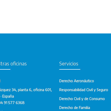
tras oficinas
Servicios
d
Derecho Aeronáutico
ázquez 34, planta 6, oficina 601,
Responsabilidad Civil y Seguro
· España
Derecho Civil y de Consumo
34 91 577 6368
Derecho de Familia