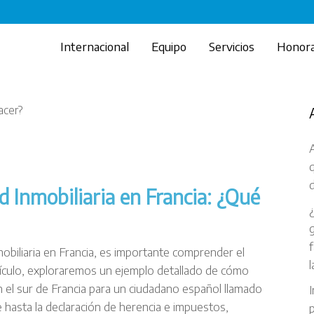
Internacional
Equipo
Servicios
Honora
A
d
 Inmobiliaria en Francia: ¿Qué
g
f
obiliaria en Francia, es importante comprender el
l
tículo, exploraremos un ejemplo detallado de cómo
n el sur de Francia para un ciudadano español llamado
I
e hasta la declaración de herencia e impuestos,
p