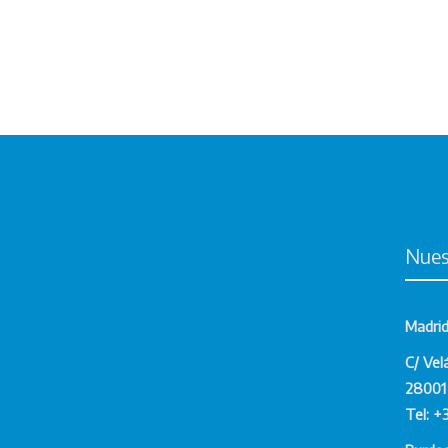
Nues
Madri
C/ Vel
28001 
Tel: +