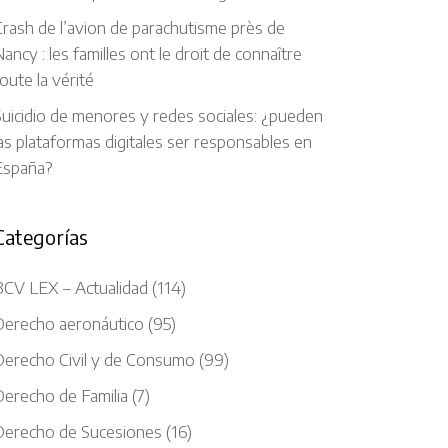
rash de l’avion de parachutisme près de
ancy : les familles ont le droit de connaître
oute la vérité
uicidio de menores y redes sociales: ¿pueden
as plataformas digitales ser responsables en
España?
Categorías
BCV LEX – Actualidad
(114)
Derecho aeronáutico
(95)
Derecho Civil y de Consumo
(99)
Derecho de Familia
(7)
Derecho de Sucesiones
(16)