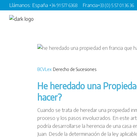
Llámanos: España
Francia
+34 91 577 6368
+33 (0) 5 57 01 36 36
BCVLex
Derecho de Sucesiones
He heredado una Propiedad
hacer?
Cuando se trata de heredar una propiedad inm
proceso y los pasos involucrados. En este ar
podría desarrollarse la herencia de una casa e
Juan. Desde la determinación de la ley aplicabl