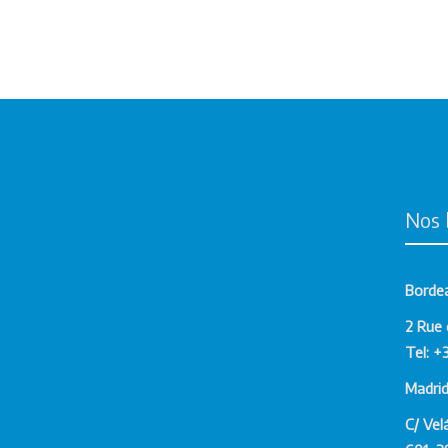
Un bufete de abogados españ
abogados franceses con un p
transfronteriza ofrece a los
que involucran tanto a Espa
Estos bufetes son especialm
en ambos países, ya que pu
inmigración y la inversión ha
Nos 
españoles en Francia están fa
les permite brindar un servic
Borde
Beneficios de contrata
2 Rue 
Contratar abogados españole
Tel: +
que tienen intereses legale
Madri
Los abogados españoles en 
C/ Vel
representación legal en asu