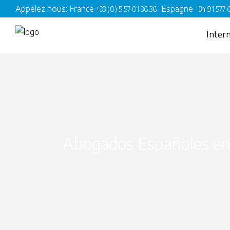
Appelez nous: France
Espagne
+33 (0) 5 57 01 36 36
+34 91 577
Intern
Abogados Españoles en