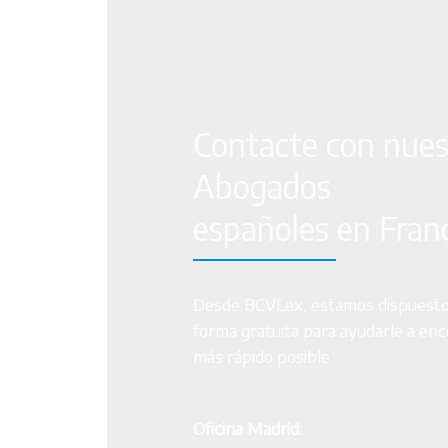
Contacte con nues
Abogados
españoles en Fran
Desde BCVLex, estamos dispuestos
forma gratuita para ayudarle a enc
más rápido posible.
Oficina Madrid: