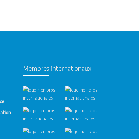
 y conocimientos de
Esta colaboración jurídica
plia gama de asuntos legales
s comerciales o personales
 abarcan desde la
patrimonial. Los abogados
Membres internationaux
dos sistemas legales, lo que
nce
ecialmente para aquellos
mation
cesitan asesoramiento o
entes a navegar por las