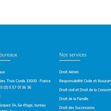
oles en Francia es una firma legal que combina la experiencia
rofundo entendimiento de las leyes y regulaciones españolas. 
 clientes un enfoque único y especializado para abordar una am
ña como a Francia.
ente valiosos para individuos y empresas que tienen interese
eden ofrecer asesoramiento experto en cuestiones legales que
sta la resolución de disputas internacionales y la planificación 
bureaux
Nos services
miliarizados con las diferencias legales y culturales entre los 
io completo y eficiente a sus clientes.
aux
Droit Aérien
r abogados españoles en Francia
des Trois Conils 33000 · France
Responsabilité Civile et Assura
s en Francia ofrece una serie de beneficios significativos, esp
33 (0) 5 57 01 36 36
Droit civil et Droit de la Conso
s o comerciales en ambos países.
d
Droit de la Famille
Francia pueden ser una buena opción para los clientes que ne
ázquez 34, 6e étage, bureau
Droit des Successions
ntos relacionados con Francia y España. Pueden ayudar a los cli