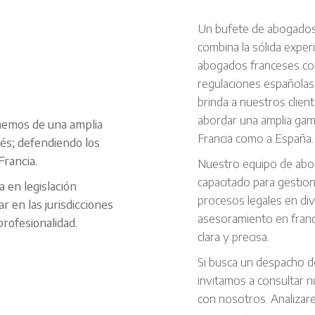
Un bufete de abogados 
combina la sólida exper
abogados franceses con
regulaciones españolas.
brinda a nuestros clien
abordar una amplia gama
nemos de una amplia
Francia como a España.
és; defendiendo los
Francia.
Nuestro equipo de abo
capacitado para gestion
 en legislación
procesos legales en di
 en las jurisdicciones
asesoramiento en franc
rofesionalidad.
clara y precisa.
Si busca un despacho d
invitamos a consultar n
con nosotros. Analizar