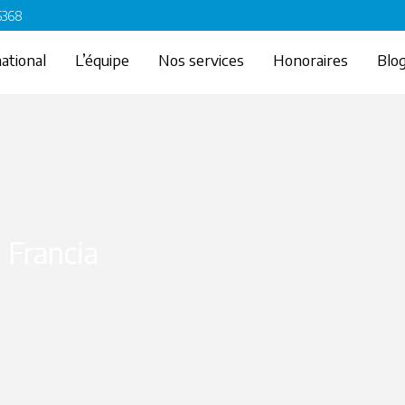
 6368
ational
L’équipe
Nos services
Honoraires
Blo
 Francia