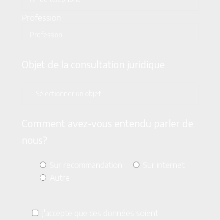
Profession
Objet de la consultation juridique
Comment avez-vous entendu parler de
nous?
Sur recommandation
Sur internet
Autre
J'accepte que ces données soient