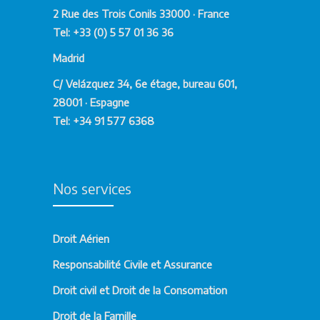
2 Rue des Trois Conils 33000 · France
processus
Tel: +33 (0) 5 57 01 36 36
de
due diligence juridique
, garantissant la
sécurité juridique
,
Madrid
la
continuité opérationnelle
et la
protection
C/ Velázquez 34, 6e étage, bureau 601,
du patrimoine de l’entreprise
.
28001 · Espagne
Tel: +34 91 577 6368
Solutions Stratégiques
pour les Opérations
Corporatives
Nos services
Chaque opération corporative nécessite une
Droit Aérien
approche stratégique adaptée à sa
complexité. C’est pourquoi nous
Responsabilité Civile et Assurance
développons des
solutions juridiques
Droit civil et Droit de la Consomation
personnalisées
intégrant les aspects
commerciaux, fiscaux
Droit de la Famille
et