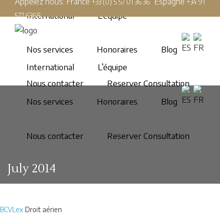
Appelez nous: France
Espagne
+33 (0) 5 57 01 36 36
+34 91
International
L’équipe
577 6368
Nos services
Honoraires
Blog
International
L’équipe
Nous contacter
Reserver Consultation
Nos services
Honoraires
Blog
Nous contacter
Reserver Consultation
July 2014
BCVLex
Droit aérien