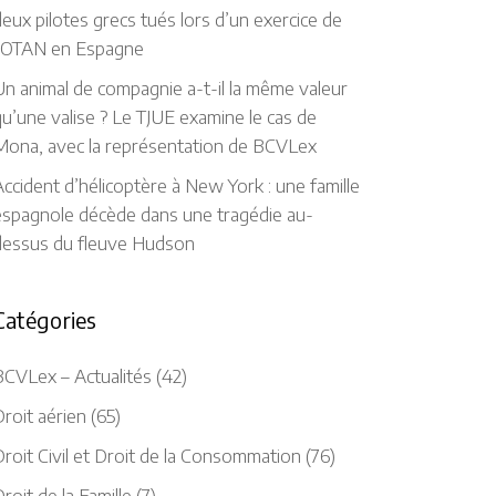
eux pilotes grecs tués lors d’un exercice de
l’OTAN en Espagne
n animal de compagnie a-t-il la même valeur
u’une valise ? Le TJUE examine le cas de
Mona, avec la représentation de BCVLex
ccident d’hélicoptère à New York : une famille
espagnole décède dans une tragédie au-
dessus du fleuve Hudson
Catégories
BCVLex – Actualités
(42)
roit aérien
(65)
roit Civil et Droit de la Consommation
(76)
roit de la Famille
(7)