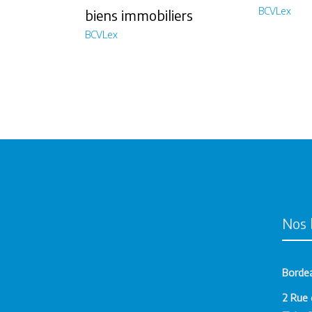
BCVLex
biens immobiliers
BCVLex
Nos 
Borde
2 Rue 