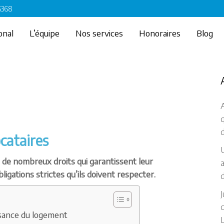
 6368
onal
L’équipe
Nos services
Honoraires
Blog
A
d
ocataires
U
nt de nombreux droits qui garantissent leur
a
gations strictes qu’ils doivent respecter.
d
J
c
issance du logement
L