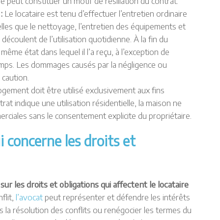
e peut constituer un motif de résiliation du contrat.
 :
Le locataire est tenu d’effectuer l’entretien ordinaire
elles que le nettoyage, l’entretien des équipements et
 découlent de l’utilisation quotidienne. À la fin du
 même état dans lequel il l’a reçu, à l’exception de
emps. Les dommages causés par la négligence ou
 caution.
ogement doit être utilisé exclusivement aux fins
trat indique une utilisation résidentielle, la maison ne
erciales sans le consentement explicite du propriétaire.
i concerne les droits et
 sur les droits et obligations qui affectent le locataire
flit,
l’avocat
peut représenter et défendre les intérêts
ns la résolution des conflits ou renégocier les termes du