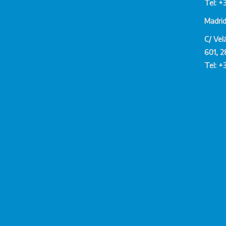
Tel: +
Madri
C/ Vel
601, 2
Tel: +