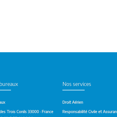
bureaux
Nos services
aux
Droit Aérien
des Trois Conils 33000 · France
Responsabilité Civile et Assura