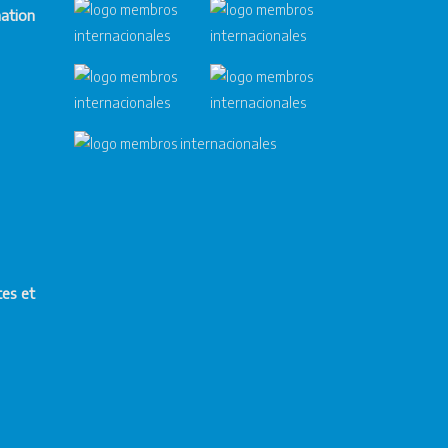
mation
tes et