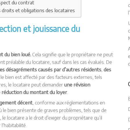
espect du contrat
d
 droits et obligations des locataires
U
tection et jouissance du
q
A
t du bien loué.
Cela signifie que le propriétaire ne peut
t préalable du locataire, sauf dans les cas évalués. De
 les désagréments causés par d’autres résidents
,
des
i le bien est affecté par des facteurs externes, tels
bres, le locataire peut demander
une révision
 réduction du montant du loyer
.
ogement décent
, conforme aux réglementations en
D
où le bien présente de graves problèmes, tels que de
le locataire a le droit d’exiger du propriétaire qu’il
D
’habitabilité.
D