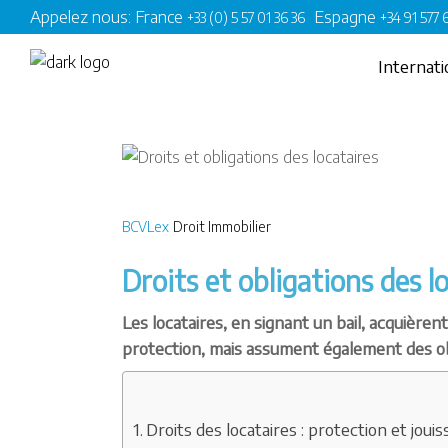
Appelez nous: France
Espagne
+33 (0) 5 57 01 36 36
+34 91 577
Internati
BCVLex
Droit Immobilier
Droits et obligations des l
Les locataires, en signant un bail, acquière
protection, mais assument également des obli
Droits des locataires : protection et jou