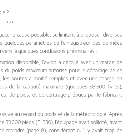
ble ?
***
aucune cause possible, se limitant à proposer diverses
 de quelques paramètres de l’enregistreur des données
enir à quelques conclusions préliminaires :
ormation disponible, l’avion a décollé avec un marge de
ous du poids maximum autorisé pour le décollage de ce
, les soutes à moitié remplies et avec une charge en
us de la capacité maximale (quelques 58.500 livres),
res, de poids, et de centrage prévues par le fabricant
 excessive au regard du poids et de la météorologie. Après
e de 33.000 pieds (FL330), l’équipage avait sollicité, avant
e moindre (page 8), considérant qu’il y avait trop de