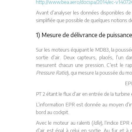
http://www.bea.aero/docspa/2014/ec-v140724
Avant d’analyser les données disponibles de c
simplifiée que possible de quelques notions d
1) Mesure de délivrance de puissanc
Sur les moteurs équipant le MD83, la poussée
sortie d’air. Deux capteurs, placés, l’un dan
mesurent chacun une pression. C’est le ra
Pressure Ratio
), qui mesure la poussée du mo
EP
PT 2 étant le flux d’air en entrée de la turbine 
L’information EPR est donnée au moyen d’ind
bord au cockpit.
Avec le moteur au ralenti (
Idle
), l’indice EP
d’air est égal à celui en sortie. Au fur et 