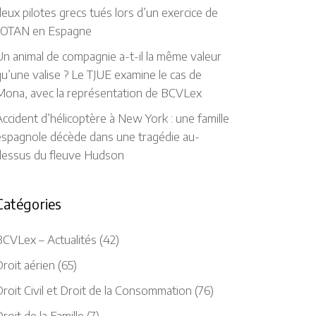
eux pilotes grecs tués lors d’un exercice de
l’OTAN en Espagne
n animal de compagnie a-t-il la même valeur
u’une valise ? Le TJUE examine le cas de
Mona, avec la représentation de BCVLex
ccident d’hélicoptère à New York : une famille
espagnole décède dans une tragédie au-
dessus du fleuve Hudson
Catégories
BCVLex – Actualités
(42)
roit aérien
(65)
roit Civil et Droit de la Consommation
(76)
roit de la Famille
(7)