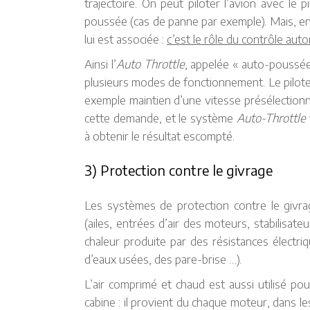
trajectoire. On peut piloter l’avion avec le
poussée (cas de panne par exemple). Mais, en 
lui est associée :
c’est le rôle du contrôle au
Ainsi l’
Auto Throttle
, appelée « auto-poussée
plusieurs modes de fonctionnement. Le pilot
exemple maintien d’une vitesse présélectionné
cette demande, et le système
Auto-Throttle
à obtenir le résultat escompté.
3) Protection contre le givrage
Les systèmes de protection contre le givrag
(ailes, entrées d’air des moteurs, stabilisate
chaleur produite par des résistances électr
d’eaux usées, des pare-brise …).
L’air comprimé et chaud est aussi utilisé pou
cabine : il provient du chaque moteur, dans 