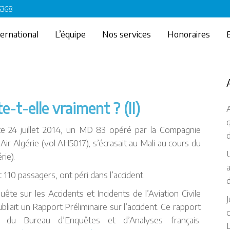
 6368
ternational
L’équipe
Nos services
Honoraires
e-t-elle vraiment ? (II)
A
e 24 juillet 2014, un MD 83 opéré par la Compagnie
d
Air Algérie (vol AH5017), s’écrasait au Mali au cours du
U
rie).
a
10 passagers, ont péri dans l’accident.
d
e sur les Accidents et Incidents de l’Aviation Civile
J
liait un Rapport Préliminaire sur l’accident. Ce rapport
c
l du Bureau d’Enquêtes et d’Analyses français:
L