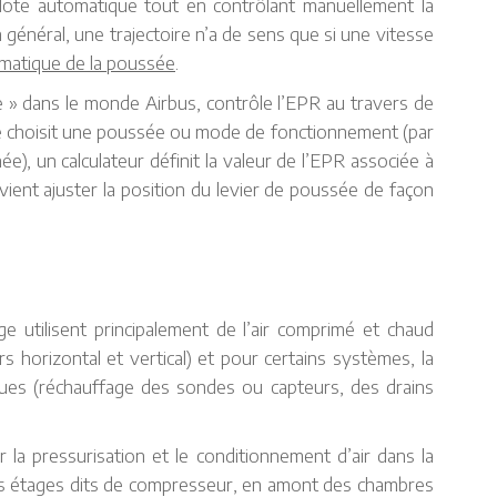
 pilote automatique tout en contrôlant manuellement la
général, une trajectoire n’a de sens que si une vitesse
tomatique de la poussée
.
 » dans le monde Airbus, contrôle l’EPR au travers de
e choisit une poussée ou mode de fonctionnement (par
e), un calculateur définit la valeur de l’EPR associée à
vient ajuster la position du levier de poussée de façon
e utilisent principalement de l’air comprimé et chaud
urs horizontal et vertical) et pour certains systèmes, la
iques (réchauffage des sondes ou capteurs, des drains
r la pressurisation et le conditionnement d’air dans la
les étages dits de compresseur, en amont des chambres