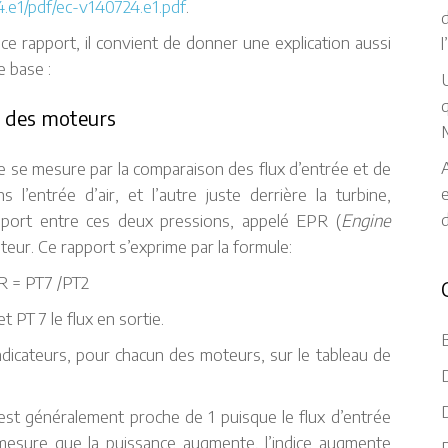
.e1/pdf/ec-v140724.e1.pdf
.
d
e rapport, il convient de donner une explication aussi
e base :
U
q
e des moteurs
A
 se mesure par la comparaison des flux d’entrée et de
s l’entrée d’air, et l’autre juste derrière la turbine,
pport entre ces deux pressions, appelé EPR (
Engine
teur. Ce rapport s’exprime par la formule:
R = PT7 /PT2
et PT 7 le flux en sortie.
icateurs, pour chacun des moteurs, sur le tableau de
D
D
R est généralement proche de 1 puisque le flux d’entrée
à mesure que la puissance augmente, l’indice augmente
D