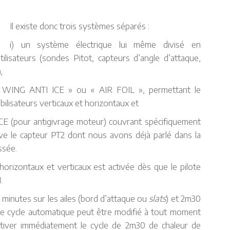
Il existe donc trois systèmes séparés :
i) un système électrique lui même divisé en
lisateurs (sondes Pitot, capteurs d’angle d’attaque,
,
n « WING ANTI ICE » ou « AIR FOIL », permettant le
abilisateurs verticaux et horizontaux et
ICE (pour antigivrage moteur) couvrant spécifiquement
uve le capteur PT2 dont nous avons déjà parlé dans la
ssée.
 horizontaux et verticaux est activée dès que le pilote
.
 minutes sur les ailes (bord d’attaque ou
slats
) et 2m30
. Ce cycle automatique peut être modifié à tout moment
activer immédiatement le cycle de 2m30 de chaleur de