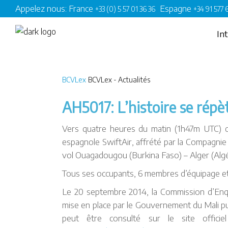
Appelez nous: France
Espagne
+33 (0) 5 57 01 36 36
+34 91 577
In
BCVLex
BCVLex - Actualités
AH5017: L’histoire se répèt
Vers quatre heures du matin (1h47m UTC) c
espagnole SwiftAir, affrété par la Compagnie 
vol Ouagadougou (Burkina Faso) – Alger (Algé
Tous ses occupants, 6 membres d’équipage et 1
Le 20 septembre 2014, la Commission d’Enquêt
mise en place par le Gouvernement du Mali pub
peut être consulté sur le site officie