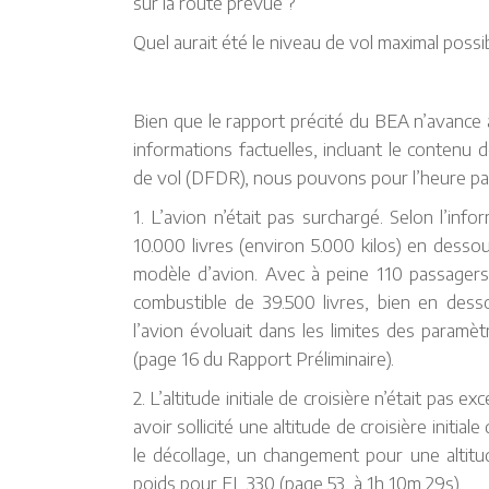
sur la route prévue ?
Quel aurait été le niveau de vol maximal possi
Bien que le rapport précité du BEA n’avance 
informations factuelles, incluant le contenu
de vol (DFDR), nous pouvons pour l’heure parv
1. L’avion n’était pas surchargé. Selon l’inf
10.000 livres (environ 5.000 kilos) en dess
modèle d’avion. Avec à peine 110 passagers
combustible de 39.500 livres, bien en desso
l’avion évoluait dans les limites des paramèt
(page 16 du Rapport Préliminaire).
2. L’altitude initiale de croisière n’était pas
avoir sollicité une altitude de croisière initial
le décollage, un changement pour une altitud
poids pour FL 330 (page 53, à 1h 10m 29s).