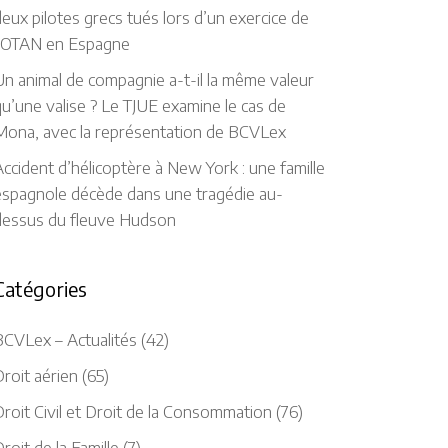
eux pilotes grecs tués lors d’un exercice de
l’OTAN en Espagne
n animal de compagnie a-t-il la même valeur
u’une valise ? Le TJUE examine le cas de
Mona, avec la représentation de BCVLex
ccident d’hélicoptère à New York : une famille
espagnole décède dans une tragédie au-
dessus du fleuve Hudson
Catégories
BCVLex – Actualités
(42)
roit aérien
(65)
roit Civil et Droit de la Consommation
(76)
roit de la Famille
(7)