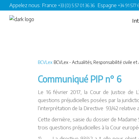
Appelez nous: France
Espagne
+33 (0) 5 57 01 36 36
+34 91 577
In
BCVLex
BCVLex - Actualités
,
Responsabilité civile e
Communiqué PIP n° 6
Le 16 février 2017, la Cour de Justice de
questions préjudicielles posées par la juridic
l’interprétation de la Directive 93/42 relative 
Cette dernière, saisie du dossier de Madame 
trois questions préjudicielles à la Cour europé
1) La directive 93/42 a-t-elle pour objet qu