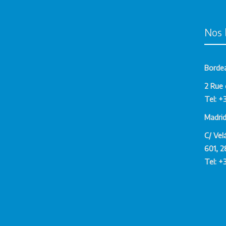
Nos 
Borde
2 Rue 
Tel: +
Madri
C/ Vel
601, 2
Tel: +