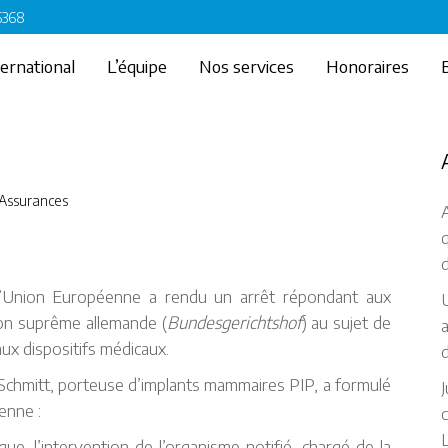
 6368
ternational
L’équipe
Nos services
Honoraires
t Assurances
A
d
 L’Union Européenne a rendu un arrêt répondant aux
U
tion suprême allemande (
Bundesgerichtshof
) au sujet de
a
aux dispositifs médicaux.
d
Schmitt, porteuse d’implants mammaires PIP, a formulé
J
enne :
c
L
e, l’intervention de l’organisme notifié, chargé de la