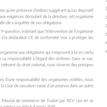
D
time qu’en présence d’indices suggérant qu’un dispositif
aux exigences découlant de la directive, cet organisme
in de s’acquitter de ses obligations.
D
 1
question, estimant que l’intervention de l’organisme
e
e à la déclaration CE de conformité vise à protéger les
R
rganisme aux obligations qui s’imposent à lui en vertu
r sa responsabilité à l’égard des victimes. Dans ce cas,
 relèvent du droit national, sous réserve des principes
sens d’une responsabilité des organismes notifiés, nous
 la Cour de cassation saisie d’un pourvoi dans un autre
 du Tribunal de commerce de Toulon par BCV Lex en ce
s initiées en début d’année 2015.