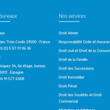
bureaux
Nos services
aux
Droit Aérien
des Trois Conils 33000 · France
Responsabilité Civile et Assura
33 (0) 5 57 01 36 36
Droit civil et Droit de la Conso
d
Droit de la Famille
ázquez 34, 6e étage, bureau
Droit des Successions
8001 · Espagne
Droit Immobilier
34 91 577 6368
Droit Pénal
Droit des Sociétés et Droit
Commercial