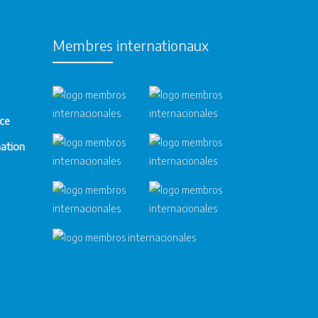
Membres internationaux
nce
mation